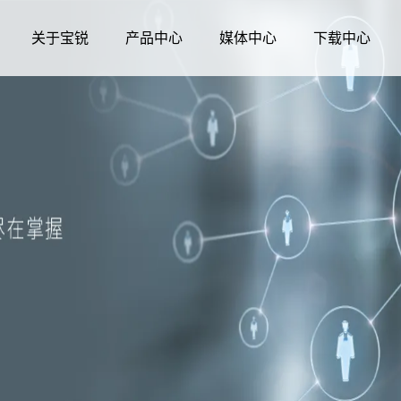
关于宝锐
产品中心
媒体中心
下载中心
媒体中心
公司简介
发展历程
生命科学
诊断原料
资质荣誉
企业文化
公司新闻
分子生物学
分子酶
核酸提取和纯化
qPCR
技术资讯
测序试剂
qRT-PCR
展会活动
蛋白质研究
LAMP-DNA
LAMP-RNA
其他辅助原料、