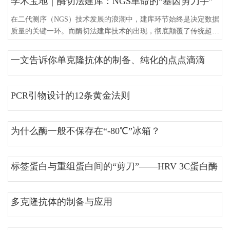
学术宝地｜酶切法建库：NGS革命的“基因剪刀手”
1。1989年，Lawyer等成功从基因文库钓取其全长基因，该基因长
2499bp，GC%高达68%，随后被克隆到大肠杆菌中，经诱导表达
在二代测序（NGS）技术发展的浪潮中，建库环节始终是决定数据
与
质量的关键一环。而酶切法建库技术的出现，彻底颠覆了传统超声
打断的物理模式，成为推动高通量测序普及的重要引擎。今天就让
我们一起揭开这项“基因剪刀手”技术的神秘面纱。传统建库之痛：
一文告诉你单克隆抗体的制备、纯化的点点滴滴
从超声打断说起在酶切法出现之前，NGS建库主要依赖物理打断
（如超声波）将DNA片段化。这种方法虽然随机性高，但存在明
显痛点：设备昂贵：一台Covaris超声仪动辄数
PCR引物设计的12条黄金法则
为什么酶一般不保存在“-80℃”冰箱？
标签蛋白与重组蛋白间的“剪刀”——HRV 3C蛋白酶
多克隆抗体的制备与应用