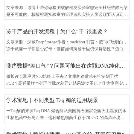
文章来源：原博士带你做检测核酸检测实验室想完全杜绝核酸污染
是不可能的。核酸检测实验室的管理者和实验人员必须要认识到核
酸污染是不可避免的，但是污染的频率和概率是可控的。我们要做
的是时刻保持警惕，尽最大努力将污染的概率降到最低，并且能第
冻干产品的开发流程｜为什么“干”很重要？
一时间发现污染并及时进行处理。先说说有史以来影响最大的实验
室核酸污染事件：当地时间2020年4月18日，《华盛顿邮报》
文章来源：深藏DeepStorage作者：toadzhou 引言：把“水”玩明白，
(Washington Post)爆了一则重磅新闻
冻干就懂一半你是否好奇：疫苗如何跨越千里仍保持活性？蛋白药
物为何能长期保存？答案往往指向一项“听起来有点高冷”的技术
——真空冷冻干燥（Freeze-Drying），简称“冻干”。它不像晒衣服
测序数据“差口气”？问题可能出在这颗DNA纯化磁珠上！
靠太阳升温把水蒸发，而是让冰在低温真空下直接变成水蒸气“跑
掉”。这个“跳过液态”的过程叫做“升华”。小结一句：冻干的本质
做长读长测序时N50始终上不去？文库构建后总有抑制剂干扰
是利用“
PCR？高通量样本处理时批次差异让结果波动不止？作为测序实验
的“咽喉环节”，DNA纯化质量直接决定下游数据产出，而选对磁珠
就是破局关键！今天为大家带来测序领域必备产品——高通量测序
学术宝地｜不同类型 Taq 酶的适用场景
级DNA纯化磁珠，从原理到应用全解析，帮你踩稳实验第一步！
优质磁珠的底气源于精密构造，Biori ® NGS DNA Clean Beads采
一Taq酶的来源Taq DNA 聚合酶从美国黄石国家公园火山温泉的水
用“内核-磁性层-功能
生栖热菌中分离而来，这种嗜热细菌生存于70-75℃的高温环境。
1988年，Saiki等首次将Taq DNA聚合酶用于体外PCR扩增，不仅实
现了PCR自动化，还通过提高退火和延伸温度提升了产物特异性