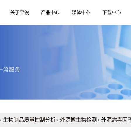
关于宝锐
产品中心
媒体中心
下载中心
媒体中心
公司简介
发展历程
生命科学
诊断原料
资质荣誉
企业文化
公司新闻
分子生物学
分子酶
核酸提取和纯化
qPCR
技术资讯
测序试剂
qRT-PCR
展会活动
蛋白质研究
LAMP-DNA
LAMP-RNA
其他辅助原料、
>
生物制品质量控制分析
>
外源微生物检测
>
外源病毒因