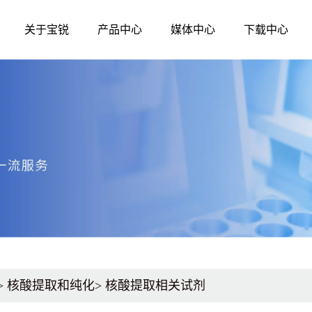
关于宝锐
产品中心
媒体中心
下载中心
媒体中心
公司简介
发展历程
生命科学
诊断原料
资质荣誉
企业文化
公司新闻
分子生物学
分子酶
核酸提取和纯化
qPCR
技术资讯
测序试剂
qRT-PCR
展会活动
蛋白质研究
LAMP-DNA
LAMP-RNA
其他辅助原料、
>
核酸提取和纯化
>
核酸提取相关试剂