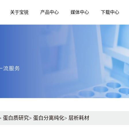
关于宝锐
产品中心
媒体中心
下载中心
媒体中心
公司简介
发展历程
生命科学
诊断原料
资质荣誉
企业文化
公司新闻
分子生物学
分子酶
核酸提取和纯化
qPCR
技术资讯
测序试剂
qRT-PCR
展会活动
蛋白质研究
LAMP-DNA
LAMP-RNA
其他辅助原料、
>
蛋白质研究
>
蛋白分离纯化
>
层析耗材