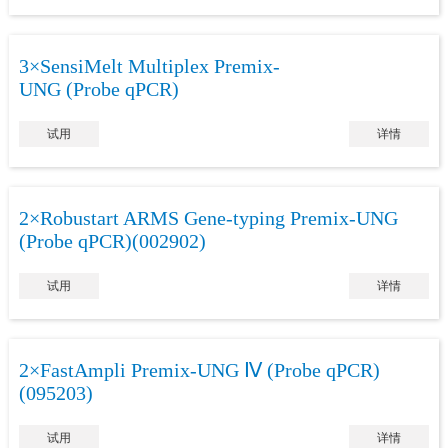
3×SensiMelt Multiplex Premix-
UNG (Probe qPCR)
试用
详情
2×Robustart ARMS Gene-typing Premix-UNG
(Probe qPCR)(002902)
试用
详情
2×FastAmpli Premix-UNG Ⅳ (Probe qPCR)
(095203)
试用
详情