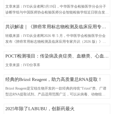
文章来源：IVD从业者网3月19日，中华医学会检验医学分会分子
诊断学组与中国医师协会检验医师分会智能检验学组近日联合发布
《临床全自动核酸检测流水线应用专家共识（2025版）》（以下简
称《共识》）。该共识由全国25个省区市62家医疗机构的75位临床
共识解读｜《肺癌常用标志物检测及临床应用专家共识（2026 版）》
检验诊断学、临床病理学及医院感染控制领域专家共同制定，旨在
为国内尚处起步阶段的全自动核酸检测流水线应用提供规范化指
转载来源：IVD从业者网2026 年 5 月，中华医学会检验医学分会
导。《共识》基于系统的文献检索和临床实践
发布《肺癌常用标志物检测及临床应用专家共识（2026 版）》，
这是国内首部覆盖血清标志物、甲基化、驱动基因、免疫治疗、液
体活检全维度的肺癌标志物规范化文件。共识面向 18 岁以上肺癌
POCT检测项目：传染病及炎症类、血糖类、心血管类、血气及凝血类、妊娠类、毒品类
高危及确诊人群，围绕 16 个临床关键问题，形成16 条强推荐 / 推
荐意见，统一检测路径、技术选型、样本规范与结果解读，彻底解
文章来源：IVD分享库
决临床 “测什么、怎么
经典的Brizol Reagent，助力高质量总RNA提取！
Brizol Reagent是宝锐生物开发的一款经典的传统“Trizol”类、广谱
型总RNA提取试剂。产品适用范围广泛，可以从病毒、动物组
织、血液、植物材料、各种微生物及培养细胞等样品中提取总
RNA。本品能够有效抑制RNase活力，有效提取样本中的总RNA，
2025年除了LABUBU，创新药最火
最大限度的消除了DNA和蛋白质等杂质的污染，RNA样本的完整