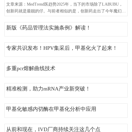
性高，可用于各种分子生物学常规实验，如RT-PCR、Real-time
文章来源：MedTrend医趋势2025年，当下的市场除了LABUBU，
RT-PC
创新药就是最靓的仔。与前者相似的是，创新药走出了今年魔幻的
行情：舆论市场的热点由各大临床数据公布，到ASCO成为中国主
场，二级市场的资金从炒BD，到炒BD预告。作为一个重要的风向
新版《药品管理法实施条例》解读！
指标，港股创新药走出了过去四年的股价“洼地”，终于迎来一路大
涨。部分Biotech股价实现了翻倍，年初至今，市值前十的18A公司
中科伦博泰股价上涨10
专家共识发布！HPV集采后，甲基化火了起来！
多重pcr熔解曲线技术
精准检测，助力mRNA产业新突破！
甲基化敏感内切酶在甲基化分析中应用
从前和现在，IVD厂商持续关注这几个点