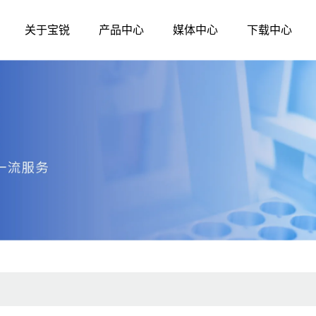
关于宝锐
产品中心
媒体中心
下载中心
媒体中心
公司简介
发展历程
生命科学
诊断原料
资质荣誉
企业文化
公司新闻
分子生物学
分子酶
核酸提取和纯化
qPCR
技术资讯
测序试剂
qRT-PCR
展会活动
蛋白质研究
LAMP-DNA
LAMP-RNA
其他辅助原料、