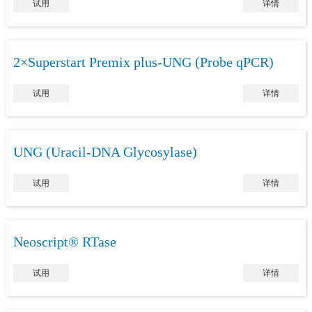
试用
详情
2×Superstart Premix plus-UNG (Probe qPCR)
试用
详情
UNG (Uracil-DNA Glycosylase)
试用
详情
Neoscript® RTase
试用
详情