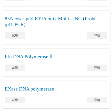
8×Neoscript® RT Premix Multi-UNG (Probe
qRT-PCR)
试用
详情
Pfu DNA Polymerase Ⅱ
试用
详情
EXase DNA polymerase
试用
详情