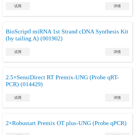
试用
详情
BioScriptⅠ miRNA 1st Strand cDNA Synthesis Kit
(by tailing A) (001902)
试用
详情
2.5×SensiDirect RT Premix-UNG (Probe qRT-
PCR) (014429)
试用
详情
2×Robustart Premix OT plus-UNG (Probe qPCR)