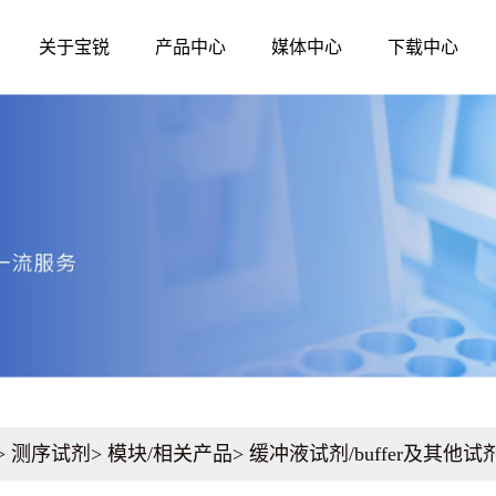
关于宝锐
产品中心
媒体中心
下载中心
媒体中心
公司简介
发展历程
生命科学
诊断原料
资质荣誉
企业文化
公司新闻
分子生物学
分子酶
核酸提取和纯化
qPCR
技术资讯
测序试剂
qRT-PCR
展会活动
蛋白质研究
LAMP-DNA
LAMP-RNA
其他辅助原料、
>
测序试剂
>
模块/相关产品
>
缓冲液试剂/buffer及其他试