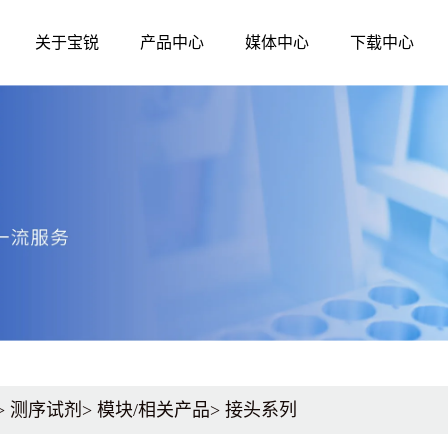
关于宝锐
产品中心
媒体中心
下载中心
媒体中心
公司简介
发展历程
生命科学
诊断原料
资质荣誉
企业文化
公司新闻
分子生物学
分子酶
核酸提取和纯化
qPCR
技术资讯
测序试剂
qRT-PCR
展会活动
蛋白质研究
LAMP-DNA
LAMP-RNA
其他辅助原料、
>
测序试剂
>
模块/相关产品
>
接头系列