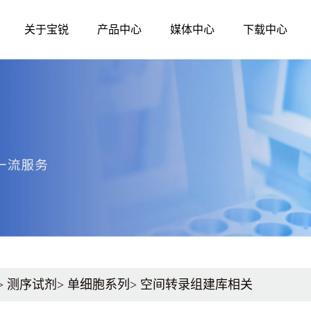
关于宝锐
产品中心
媒体中心
下载中心
媒体中心
公司简介
发展历程
生命科学
诊断原料
资质荣誉
企业文化
公司新闻
分子生物学
分子酶
核酸提取和纯化
qPCR
技术资讯
测序试剂
qRT-PCR
展会活动
蛋白质研究
LAMP-DNA
LAMP-RNA
其他辅助原料、
>
测序试剂
>
单细胞系列
>
空间转录组建库相关